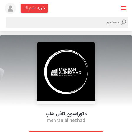
خرید اشتراک
دکوراسیون کافی شاپ
mehran alinezhad