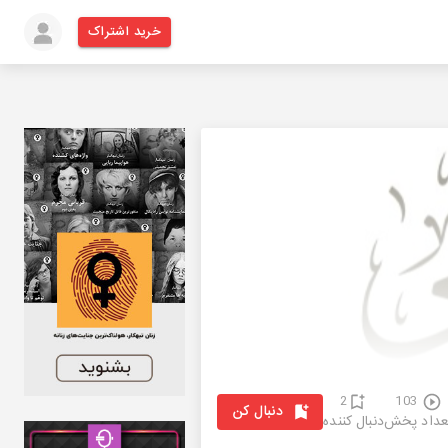
خرید اشتراک
2
103
دنبال کن
عداد پخش
دنبال کننده