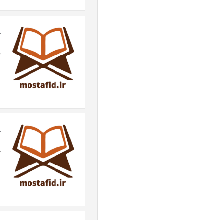
آ
آی
آ
آی