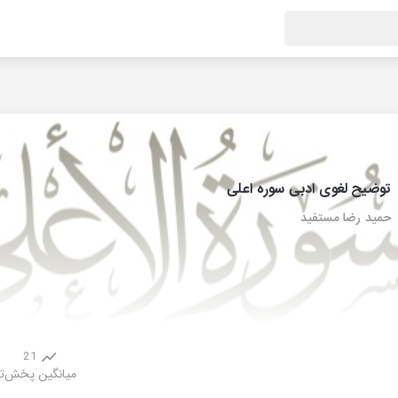
توضیح لغوی ادبی سوره اعلی
حمید رضا مستفید
21
میانگین پخش
ت