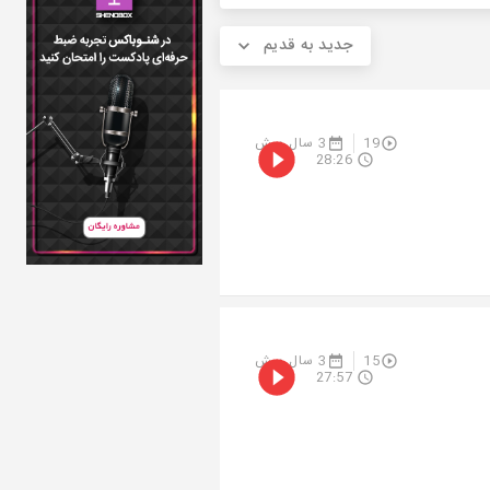
جدید به قدیم
19
3 سال پیش
28:26
15
3 سال پیش
27:57