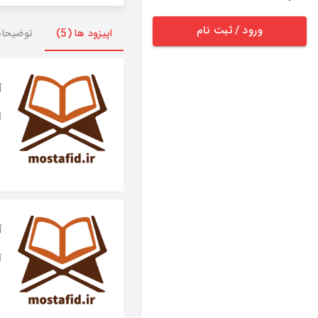
ورود / ثبت نام
اپیزود ها (5)
توضیحا
آ
آی
آ
آی