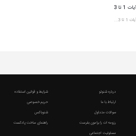
یات 1 تا 3
ات 1 تا 3...
درباره شنوتو
شرایط و قوانین استفاده
ارتباط با ما
حریم خصوصی
سوالات متداول
شنوباکس
رزومه ات را برامون بفرست
راهنمای ساخت پادکست
مسئولیت اجتماعی