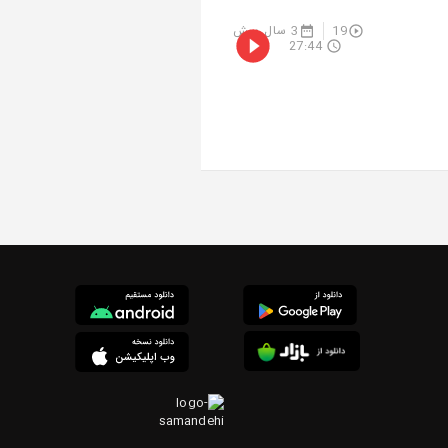
19
3 سال پیش
27:44