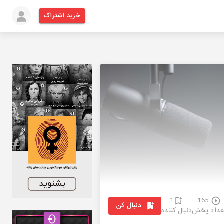
خرید اشتراک
1
165
دنبال کن
عداد پخش
دنبال کننده