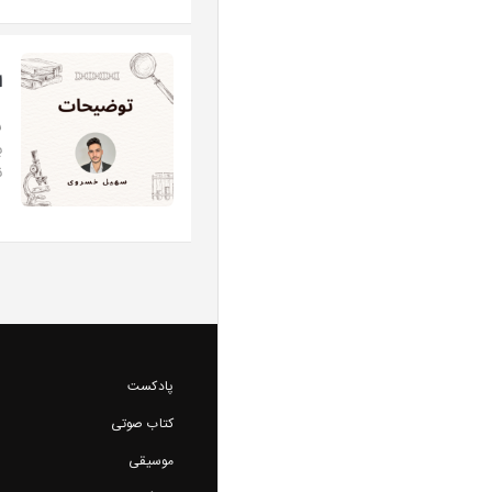
اپ
س
ب
ن
پادکست
کتاب صوتی
موسیقی