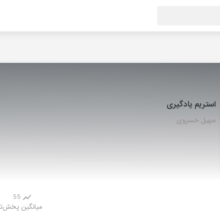
استریم یادگیری
سهیل خسروی
55
میانگین پخش
ت