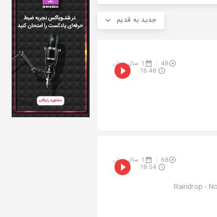
جدید به قدیم
48
1 سال پیش
16:48
68
1 سال پیش
18:54
Raindrop - NotionShenoto - Ca