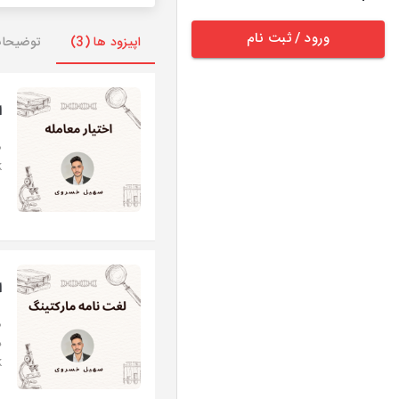
ورود / ثبت نام
اپیزود ها (3)
توضیحا
اپ
.
اپ
ض
.