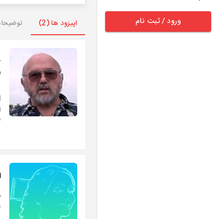
ورود / ثبت نام
اپیزود ها (2)
توضیحا
-
o
d
g
.
ا
.