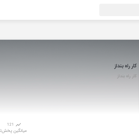
کار راه بنداز
کار راه بنداز
121
میانگین پخش
ت