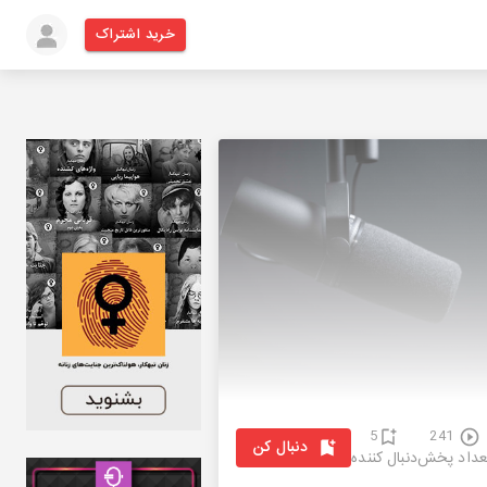
خرید اشتراک
5
241
دنبال کن
عداد پخش
دنبال کننده