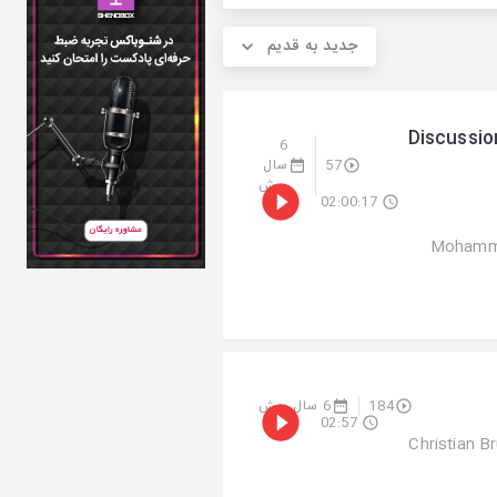
جدید به قدیم
Discussi
6
57
سال
پیش
02:00:17
Mohammad
184
6 سال پیش
02:57
 زمینه: Christian Bruhn - Trauriger