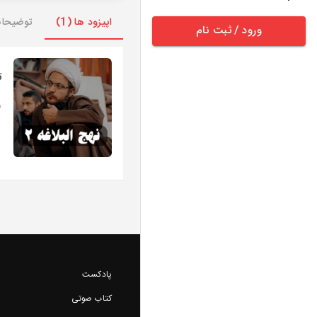
اپیزود ها (1)
توضیحا
ورود / ثبت نام
ت
ه
پادکست
کتاب صوتی