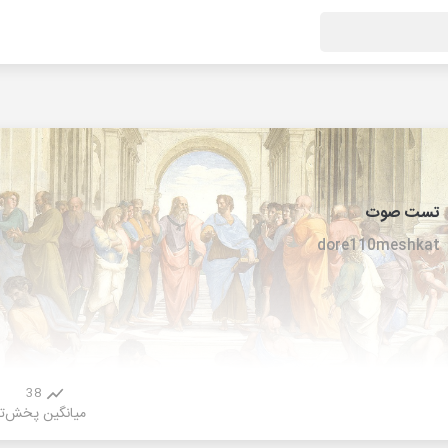
تست صوت
dore110meshkat
38
میانگین پخش
ت