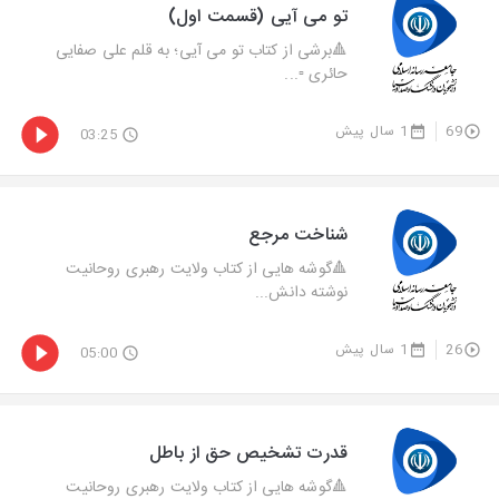
تو می آیی (قسمت اول)
🔺برشی از کتاب تو می آیی؛ به قلم علی صفایی
حائری ▫...
69
1 سال پیش
03:25
شناخت مرجع
🔺گوشه هایی از کتاب ولایت رهبری روحانیت
نوشته دانش...
26
1 سال پیش
05:00
قدرت تشخیص حق از باطل
🔺گوشه هایی از کتاب ولایت رهبری روحانیت