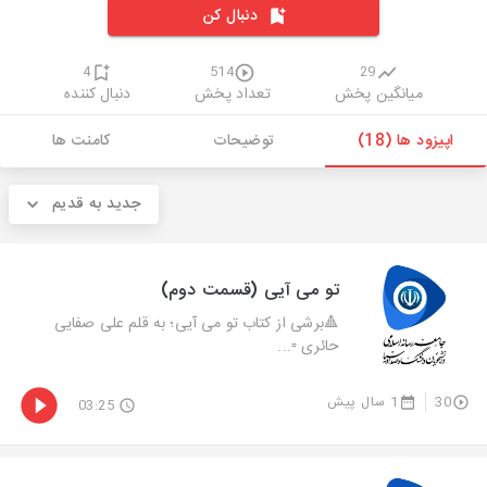
دنبال کن
4
514
29
میانگین پخش
تعداد پخش
دنبال کننده
اپیزود ها (18)
توضیحات
کامنت ها
جدید به قدیم
تو می آیی (قسمت دوم)
🔺برشی از کتاب تو می آیی؛ به قلم علی صفایی
حائری ▫...
30
1 سال پیش
03:25