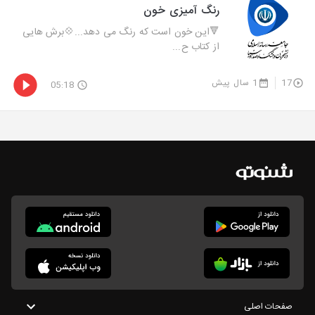
رنگ آمیزی خون
🔻این خون است که رنگ می دهد...💠برش هایی
از کتاب ح...
17
1 سال پیش
05:18
صفحات اصلی