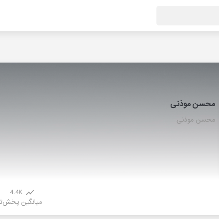
محسن موذنی
محسن موذنی
4.4K
میانگین پخش
ت