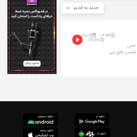
جدید به قدیم
4.4K
8 سال پیش
16:38
ن حس
 شنیدن فایل می