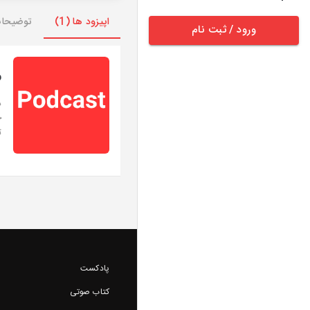
اپیزود ها (1)
توضیحا
ورود / ثبت نام
ر
د
خ
ت
پادکست
کتاب صوتی