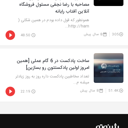
مصاحبه با رضا نجفی مسئول فروشگاه
آنلاین آفتاب رایانه
همونطور که قول داده بودم در همین شکلی (
http://ham...
305
8 سال پیش
48:50
ساخت پادکست در 6 گام عملی [همین
امروز اولین پادکستتون رو بسازین]
تعداد مخاطبین پادکست داره روز به روز زیادتر
میشه م...
51.4K
8 سال پیش
22:19