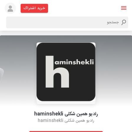
خرید اشتراک
رادیو همین شکلی haminshekli
رادیو همین شکلی haminshekli