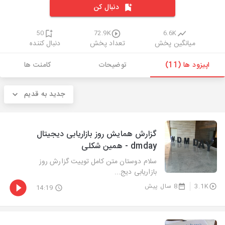
دنبال کن
50
72.9K
6.6K
میانگین پخش
تعداد پخش
دنبال کننده
اپیزود ها (11)
توضیحات
کامنت ها
جدید به قدیم
گزارش همایش روز بازاریابی دیجیتال
dmday - همین شکلی
سلام دوستان متن کامل توییت گزارش روز
بازاریابی دیج...
3.1K
8 سال پیش
14:19