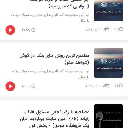
(سوالاتی که میپرسیم)
تو این مجموعه که فایل های صوتی معمولا مرتبط
با مقا...
75
8 سال پیش
08:59
مطمئن ترین روش های رنک در گوگل
(شواهد سئو)
تو این مجموعه که فایل های صوتی معمولا مرتبط
با مقا...
62
8 سال پیش
07:25
مصاحبه با رضا نجفی مسئول آفتاب
رایانه (778 امین سایت پربازدید ایران،
یک فروشگاه موفق) - بخش اول