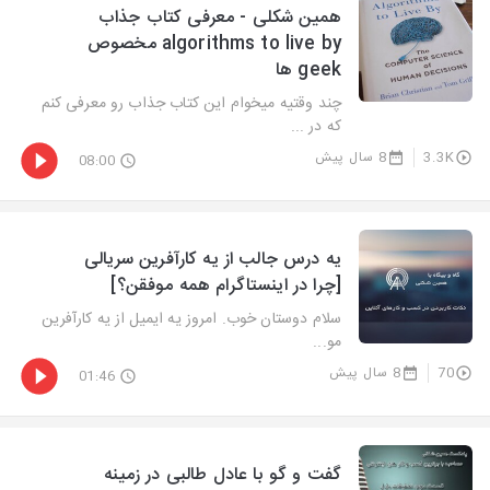
همین شکلی - معرفی کتاب جذاب
algorithms to live by مخصوص
geek ها
چند وقتیه میخوام این کتاب جذاب رو معرفی کنم
که در ...
3.3K
8 سال پیش
08:00
یه درس جالب از یه کارآفرین سریالی
[چرا در اینستاگرام همه موفقن؟]
سلام دوستان خوب. امروز یه ایمیل از یه کارآفرین
مو...
70
8 سال پیش
01:46
گفت و گو با عادل طالبی در زمینه