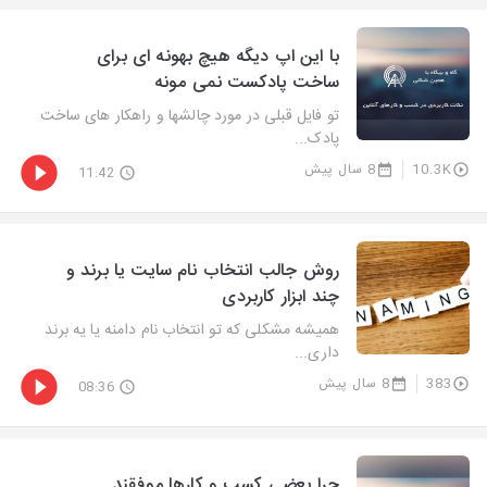
با این اپ دیگه هیچ بهونه ای برای
ساخت پادکست نمی مونه
تو فایل قبلی در مورد چالشها و راهکار های ساخت
پادک...
10.3K
8 سال پیش
11:42
روش جالب انتخاب نام سایت یا برند و
چند ابزار کاربردی
همیشه مشکلی که تو انتخاب نام دامنه یا یه برند
داری...
383
8 سال پیش
08:36
چرا بعضی کسب و کارها موفقند