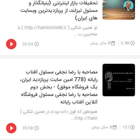
تحقیقات بازار اینترنتی (بنیانگذار و
مسئول تیزلند، از پربازدیدترین وبسایت
های ایران)
تو همین شکلی ( http://haminshekli.ir ) با
صاحبین ب...
3.8K
8 سال پیش
32:54
مصاحبه با رضا نجفی مسئول آفتاب
رایانه (778 امین سایت پربازدید ایران،
یک فروشگاه موفق) - بخش دوم
مصاحبه با رضا نجفی مسئول فروشگاه
آنلاین آفتاب رایانه
همونطور که قول داده بودم در همین شکلی (
http://ham...
121
8 سال پیش
35:58