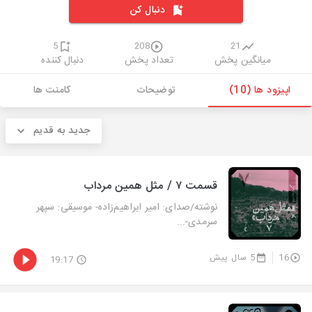
دنبال کن
5
208
21
میانگین پخش
تعداد پخش
دنبال کننده
اپیزود ها (10)
توضیحات
کامنت ها
جدید به قدیم
قسمت ۷ / مثل همین مرداب
نوشته/صدای: امیر ابراهیم‌زاده- موسیقی: سپهر
سرمدی-...
16
5 سال پیش
19:17