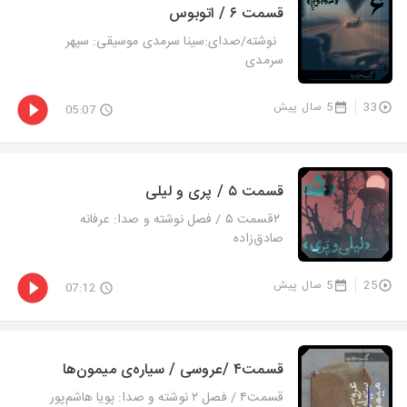
قسمت ۶ / اتوبوس
نوشته/صدای:سینا سرمدی موسیقی: سپهر
سرمدی
33
5 سال پیش
05:07
قسمت ۵ / پری و لیلی
۲قسمت ۵ / فصل نوشته و صدا: عرفانه
صادق‌زاده
25
5 سال پیش
07:12
قسمت۴ /عروسی / سیاره‌ی میمون‌ها
قسمت۴ / فصل ۲ نوشته و صدا: پویا هاشم‌پور