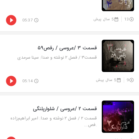
13
5 سال پیش
05:37
قسمت ۳ /عروسی / رقص۵۹
قسمت۳ / فصل ۲ نوشته و صدا: سینا سرمدی
9
5 سال پیش
05:14
قسمت ۲ /عروسی / شلوارپلنگی
قسمت ۲ / فصل ۲ نوشته و صدا: امیر ابراهیم‌زاده
.فص...