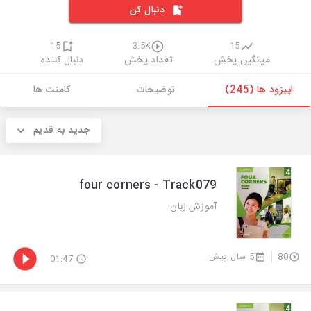
دنبال کن
15
3.5K
15
میانگین پخش
تعداد پخش
دنبال کننده
اپیزود ها (245)
توضیحات
کامنت ها
جدید به قدیم
four corners - Track079
آموزش زبان
5 سال پیش
80
01:47