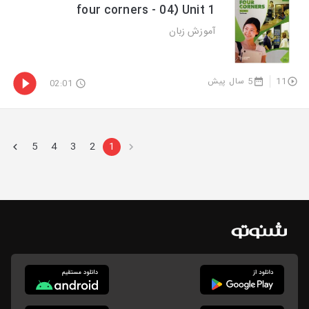
four corners - 04) Unit 1
آموزش زبان
5 سال پیش
11
02:01
5
4
3
2
1