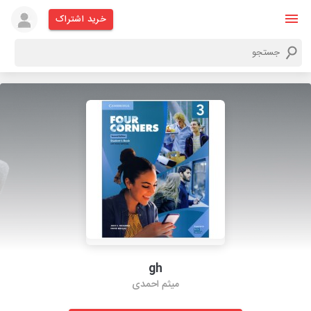
خرید اشتراک
gh
میثم احمدی