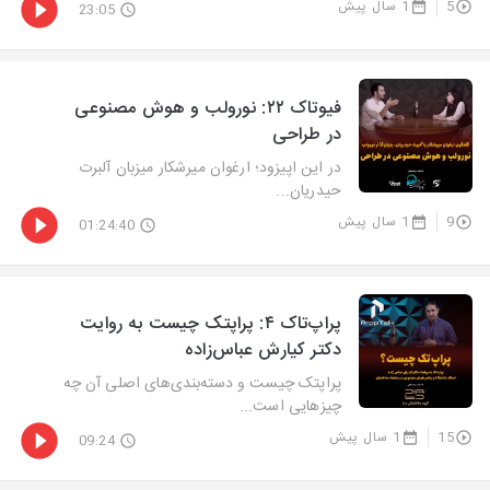
5
1 سال پیش
23:05
فیوتاک ۲۲: نورولب و هوش مصنوعی
در طراحی
در این اپیزود؛ ارغوان میرشکار میزبان آلبرت
حیدریان...
9
1 سال پیش
01:24:40
پراپ‌تاک ۴: پراپتک چیست به روایت
دکتر کیارش عباس‌زاده
پراپتک چیست و دسته‌بندی‌های اصلی آن چه
چیزهایی است...
15
1 سال پیش
09:24