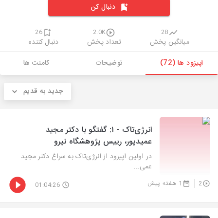
دنبال کن
26
2.0K
28
میانگین پخش
تعداد پخش
دنبال کننده
اپیزود ها (72)
توضیحات
کامنت ها
جدید به قدیم
انرژی‌تاک - ۱: گفتگو با دکتر مجید
عمیدپور، رییس پژوهشگاه نیرو
در اولین اپیزود از انرژی‌تاک به سراغ دکتر مجید
عمی...
2
1 هفته پیش
01:04:26