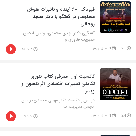
فیوتاک -۱۰: آینده و تاثیرات هوش
مصنوعی در گفتگو با دکتر سعید
روحانی
گفتگوی دکتر مهدی محمدی، رئیس انجمن
مدیریت فناوری و...
21
1 سال پیش
55:27
کانسپت اول: معرفی کتاب تئوری
تکاملی تغییرات اقتصادی اثر نلسون و
وینتر
در این پادکست دکتر مهدی محمدی، رئیس
انجمن مدیریت ف...
24
1 سال پیش
12:36