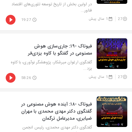
در اولین بخش از تاریخ توسعه تئوری‌های اقتصاد
فناور...
27
1 سال پیش
19:27
فیوتاک -۱۹: جاری‌سازی هوش
مصنوعی در گفتگو با کاوه یزدی‌فر
گفتگوی ارغوان میرشکار، پژوهشگر نوآوری، با کاوه
یزد...
27
1 سال پیش
58:26
فیوتاک -۱۸: آینده هوش مصنوعی در
گفتگوی دکتر مهدی محمدی با مهران
ضیابری، مدیرعامل ترگمان
گفتگوی دکتر مهدی محمدی، رئیس انجمن