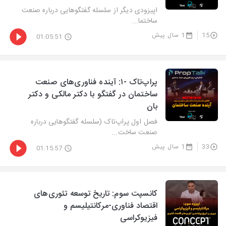
اپیزودی دیگر از سلسله گفتگوهایی درباره صنعت
ساختما...
15
1 سال پیش
01:05:51
پراپ‌تاک -۱: آینده فناوری‌های صنعت
ساختمان در گفتگو با دکتر مالکی و دکتر
بان
فصل اول پراپ‌تاک (سلسله گفتگوهایی درباره
صنعت ساخت...
33
1 سال پیش
01:15:57
کانسپت سوم: تاریخ توسعه تئوری‌های
اقتصاد فناوری-مرکانتیلیسم و
فیزیوکراسی