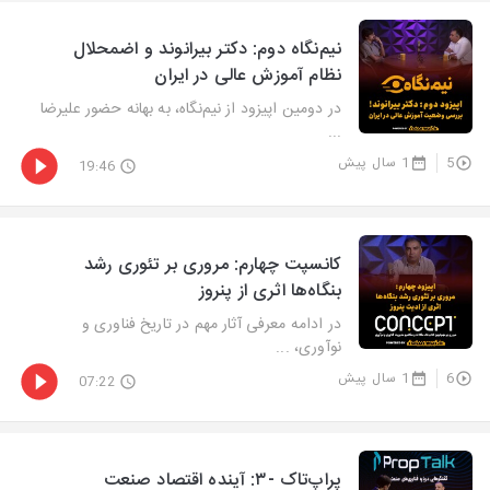
نیم‌نگاه دوم: دکتر بیرانوند و اضمحلال
نظام آموزش عالی در ایران
در دومین اپیزود از نیم‌نگاه، به بهانه حضور علیرضا
...
5
1 سال پیش
19:46
کانسپت چهارم: مروری بر تئوری رشد
بنگاه‌ها اثری از پنروز
در ادامه معرفی آثار مهم در تاریخ فناوری و
نوآوری، ...
6
1 سال پیش
07:22
پراپ‌تاک -۳: آینده اقتصاد صنعت