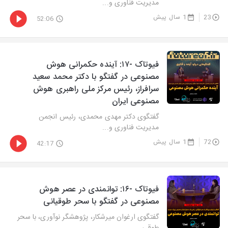
مدیریت فناوری و...
23
1 سال پیش
52:06
فیوتاک -۱۷: آینده حکمرانی هوش
مصنوعی در گفتگو با دکتر محمد سعید
سرافراز، رئیس مرکز ملی راهبری هوش
مصنوعی ایران
گفتگوی دکتر مهدی محمدی، رئیس انجمن
مدیریت فناوری و...
72
1 سال پیش
42:17
فیوتاک -۱۶: توانمندی در عصر هوش
مصنوعی در گفتگو با سحر طوقیانی
گفتگوی ارغوان میرشکار، پژوهشگر نوآوری، با سحر