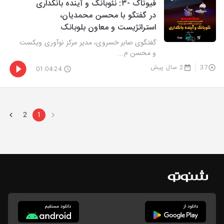
فیوتاک -۳: نئوبانک و آینده بانکداری
در گفتگو با محسن محمدیان،
استراتژیست و معاون بلوبانک
گفتگوی صابر خسروی، مدیر مرکز نوآوری ویکست
و محسن م...
37
2 سال پیش
01:04:24
2
1