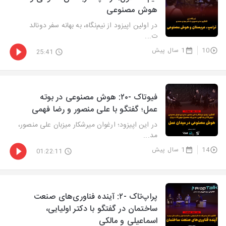
هوش مصنوعی
در اولین اپیزود از نیم‌نگاه، به بهانه سفر دونالد
ت...
10
1 سال پیش
25:41
فیوتاک -۲۰: هوش مصنوعی در بوته
عمل؛ گفتگو با علی منصور و رضا فهمی
در این اپیزود؛ ارغوان میرشکار میزبان علی منصور،
مد...
14
1 سال پیش
01:22:11
پراپ‌تاک -۲: آینده فناوری‌های صنعت
ساختمان در گفتگو با دکتر اولیایی،
اسماعیلی و مالکی