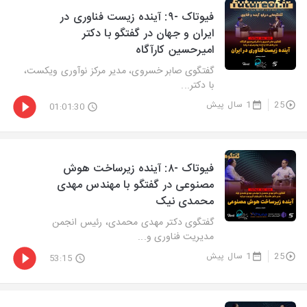
فیوتاک -۹: آینده زیست فناوری در
ایران و جهان در گفتگو با دکتر
امیرحسین کارآگاه
گفتگوی صابر خسروی، مدیر مرکز نوآوری ویکست،
با دکتر...
25
1 سال پیش
01:01:30
فیوتاک -۸: آینده زیرساخت هوش
مصنوعی در گفتگو با مهندس مهدی
محمدی نیک
گفتگوی دکتر مهدی محمدی، رئیس انجمن
مدیریت فناوری و...
25
1 سال پیش
53:15