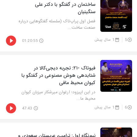
ساختمان در گفتگو با دکتر علی
سنگینیان
فصل اول پراپ‌تاک (سلسله گفتگوهایی درباره
صنعت ساخت...
5
1 سال پیش
01:20:55
فیوتاک -۲۱: تجربه دیجی‌کالا در
شتابدهی هوش مصنوعی در گفتگو با
کیوان محیط مافی
در این اپیزود؛ ارغوان میرشکار میزبان کیوان
محیط ما...
6
1 سال پیش
47:43
نیم‌نگاه اول: ترامپ، عربستان سعودی و