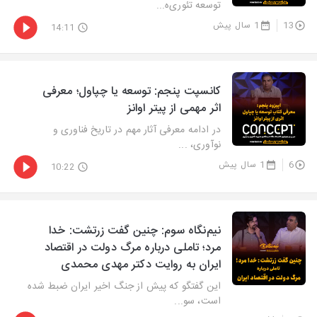
توسعه تئوری‌ه...
13
1 سال پیش
14:11
کانسپت پنجم: توسعه یا چپاول؛ معرفی
اثر مهمی از پیتر اوانز
در ادامه معرفی آثار مهم در تاریخ فناوری و
نوآوری، ...
6
1 سال پیش
10:22
نیم‌نگاه سوم: چنین گفت زرتشت: خدا
مرد؛ تاملی درباره مرگ دولت در اقتصاد
ایران به روایت دکتر مهدی محمدی
این گفتگو که پیش از جنگ اخیر ایران ضبط شده
است، سو...