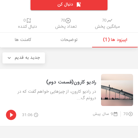
دنبال کن
0
70
70
میانگین پخش
تعداد پخش
دنبال کننده
اپیزود ها (1)
توضیحات
کامنت ها
جدید به قدیم
رادیو کارون(قسمت دوم)
در رادیو کارون، از چیزهایی خواهم گفت که در
درونم گ...
70
9 سال پیش
31:06