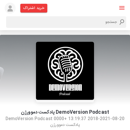
خرید اشتراک
DemoVersion Podcast پادکست دموورژن
2018-2021-08-20 13:19:37 +0000 DemoVersion Podcast
پادکست دموورژن