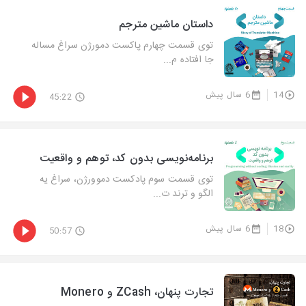
داستان ماشین مترجم
توی قسمت چهارم پاکست دمورژن سراغ مساله
جا افتاده م...
14
6 سال پیش
45:22
برنامه‌نویسی بدون کد، توهم و واقعیت
توی قسمت سوم پادکست دموورژن، سراغ یه
الگو و ترند ت...
18
6 سال پیش
50:57
تجارت پنهان، ZCash و Monero