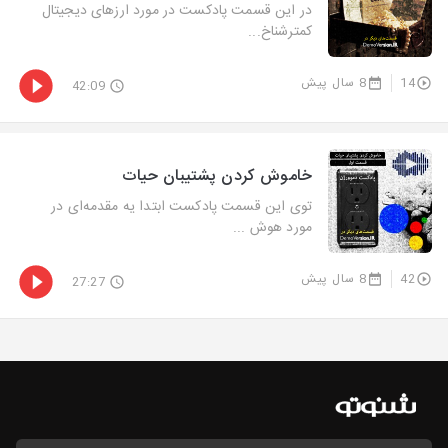
در این قسمت پادکست در مورد ارزهای دیجیتال
کمترشناخ...
14
8 سال پیش
42:09
خاموش کردن پشتیبان حیات
توی این قسمت پادکست ابتدا یه مقدمه‌ای در
مورد هوش ...
42
8 سال پیش
27:27