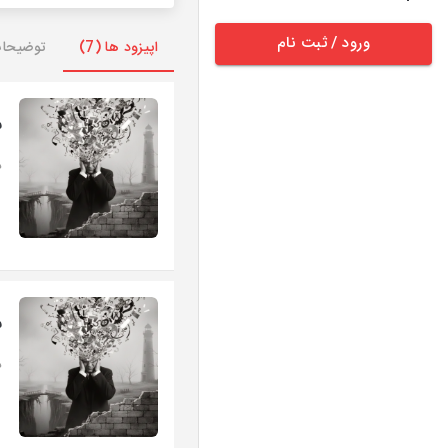
ورود / ثبت نام
اپیزود ها (7)
توضیحا
ش
د
ش
د