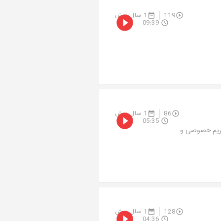
119
1 سال پیش
09:39
86
1 سال پیش
05:35
حریم خصوصی و
128
1 سال پیش
04:36