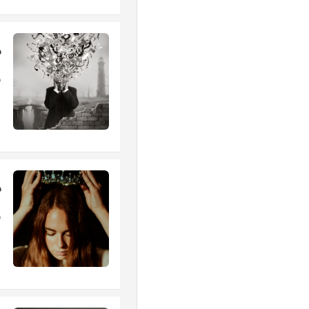
ش
ش
س
س