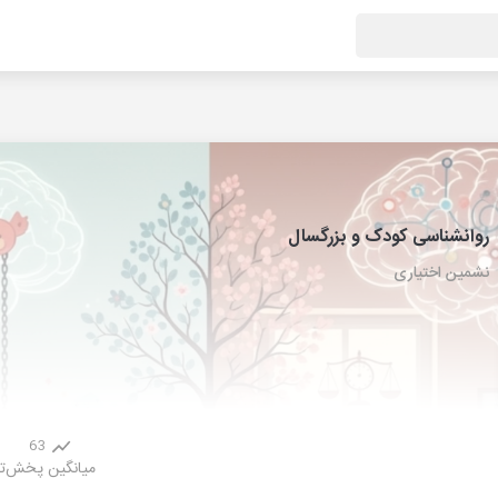
روانشناسی کودک و بزرگسال
نشمین اختیاری
63
میانگین پخش
ت