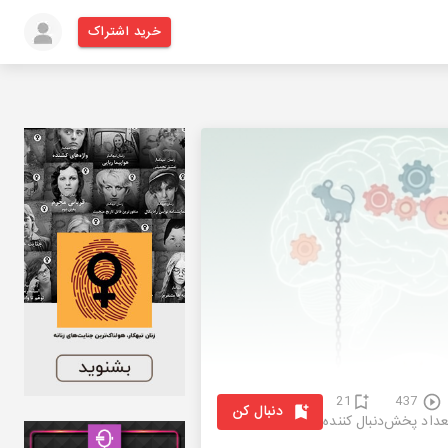
خرید اشتراک
21
437
دنبال کن
عداد پخش
دنبال کننده