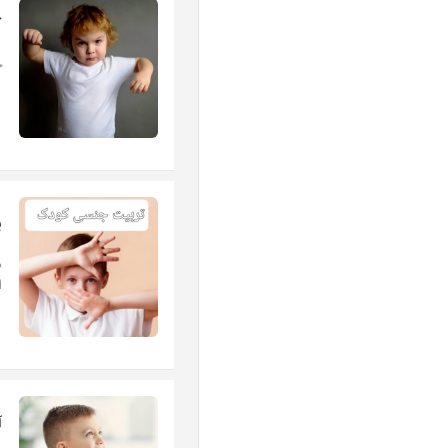
ک
خ
پ
د
ا
آ