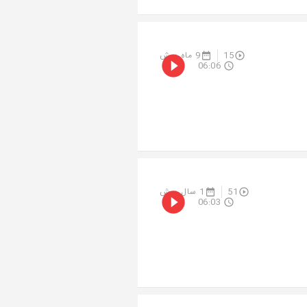
15
9 ماه پیش
06:06
51
1 سال پیش
06:03