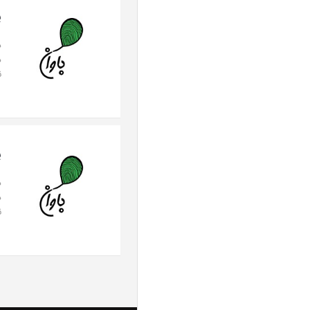
پ
د
د
ن
پ
د
د
ن