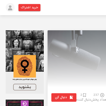
خرید اشتراک
2
237
دنبال کن
عداد پخش
دنبال کننده