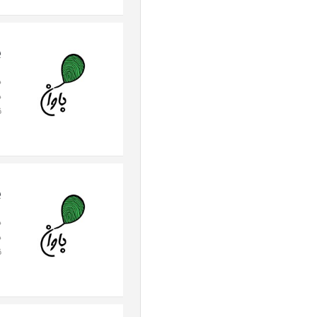
پ
د
د
ن
پ
د
د
ن