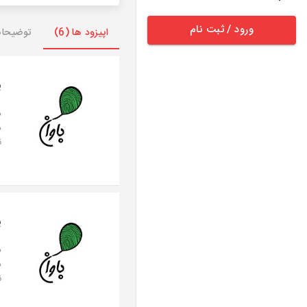
ورود / ثبت نام
اپیزود ها (6)
توضیحا
پ
د
د
ن
پ
د
د
ن