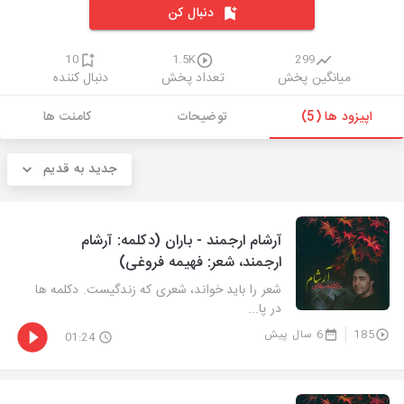
دنبال کن
10
1.5K
299
میانگین پخش
تعداد پخش
دنبال کننده
اپیزود ها (5)
توضیحات
کامنت ها
جدید به قدیم
آرشام ارجمند - باران (دکلمه: آرشام
ارجمند، شعر: فهیمه فروغی)
شعر را باید خواند، شعری که زندگیست. دکلمه ها
در پا...
185
6 سال پیش
01:24