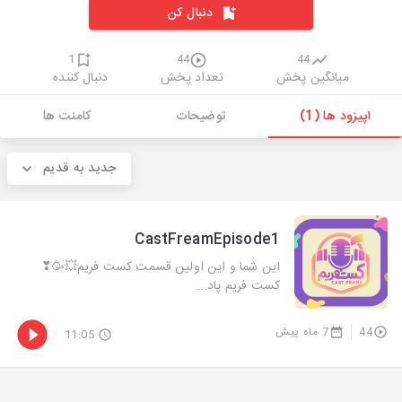
دنبال کن
1
44
44
میانگین پخش
تعداد پخش
دنبال کننده
اپیزود ها (1)
توضیحات
کامنت ها
جدید به قدیم
CastFreamEpisode1
این شما و این اولین قسمت کست فریم💥🥳❣
کست فریم پاد...
44
7 ماه پیش
11:05