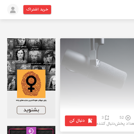
خرید اشتراک
3
52
دنبال کن
عداد پخش
دنبال کننده