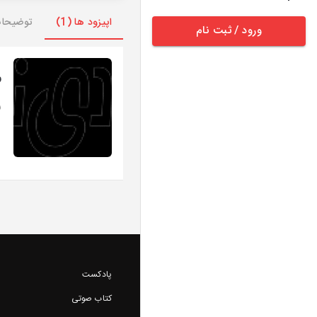
اپیزود ها (1)
توضیحا
ورود / ثبت نام
ر
ر
پادکست
کتاب صوتی