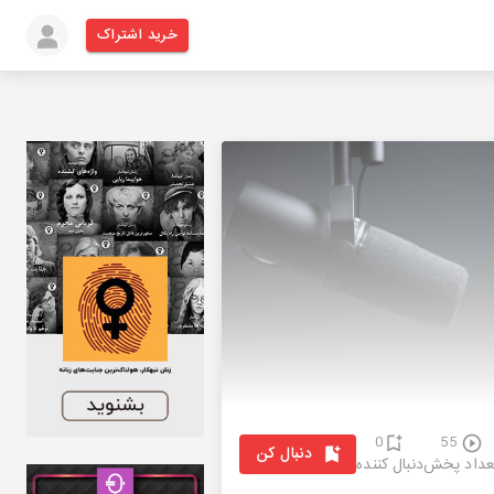
خرید اشتراک
0
55
دنبال کن
عداد پخش
دنبال کننده