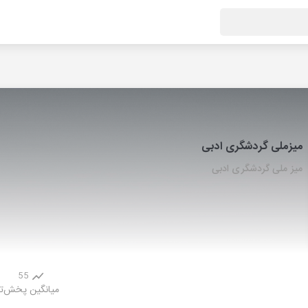
میزملی گردشگری ادبی
میز ملی گردشگری ادبی
55
میانگین پخش
ت