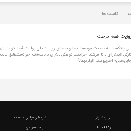
ت
کامنت ها
وایت قصه درخت
ین پادکست به حمایت موسسه سما و حامیان رویداد ملی روایت قصه درخت تهیه
ارگردانیدلارای دانا سرشتبا اجرایمینا کوهگرددلارای داناسرشتبه خوانششقایق عاب
ابریحوریه اخوییوسف انوارمهمانآ...
درباره شنوتو
شرایط و قوانین استفاده
ارتباط با ما
حریم خصوصی