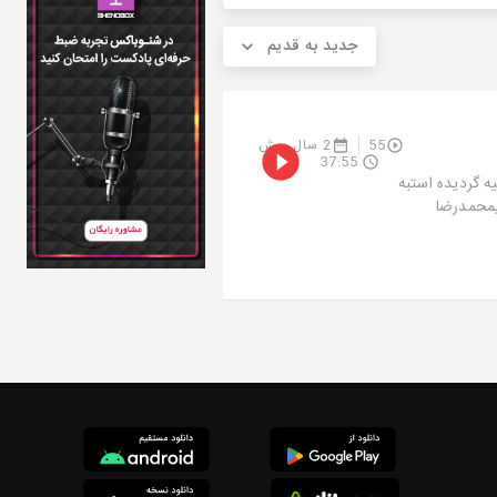
جدید به قدیم
55
2 سال پیش
37:55
 گردیده استبه
دیمحمدرضا