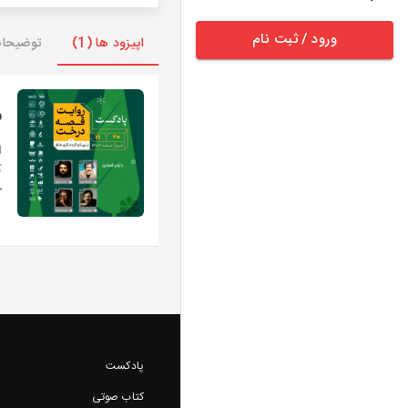
ورود / ثبت نام
اپیزود ها (1)
توضیحا
ر
ا
ک
ج
پادکست
کتاب صوتی