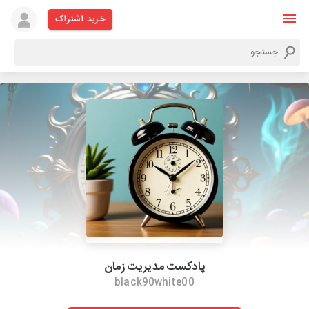
خرید اشتراک
پادکست مدیریت زمان
black90white00