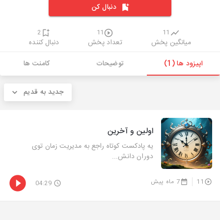
دنبال کن
2
11
11
میانگین پخش
تعداد پخش
دنبال کننده
اپیزود ها (1)
توضیحات
کامنت ها
جدید به قدیم
اولین و آخرین
یه پادکست کوتاه راجع به مدیریت زمان توی
دوران دانش...
11
7 ماه پیش
04:29