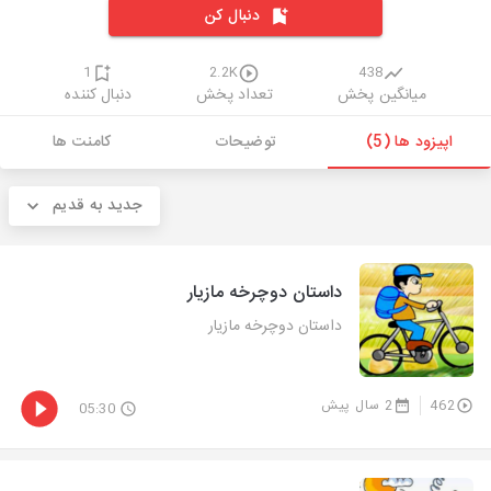
دنبال کن
1
2.2K
438
میانگین پخش
تعداد پخش
دنبال کننده
اپیزود ها (5)
توضیحات
کامنت ها
جدید به قدیم
داستان دوچرخه مازیار
داستان دوچرخه مازیار
462
2 سال پیش
05:30