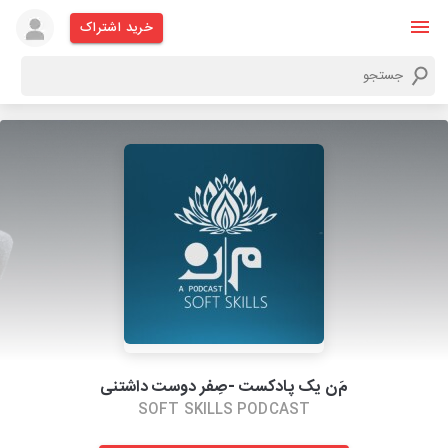
خرید اشتراک
مَ‌ن یک پادکست -صِفر دوست داشتنی
SOFT SKILLS PODCAST