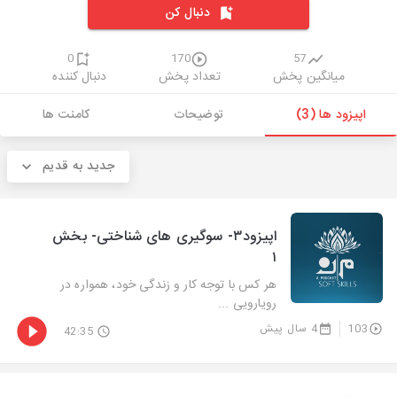
دنبال کن
0
170
57
میانگین پخش
تعداد پخش
دنبال کننده
اپیزود ها (3)
توضیحات
کامنت ها
جدید به قدیم
اپیزود۳- سوگیری های شناختی- بخش
۱
هر کس با توجه کار و زندگی خود، همواره در
رویارویی ...
103
4 سال پیش
42:35