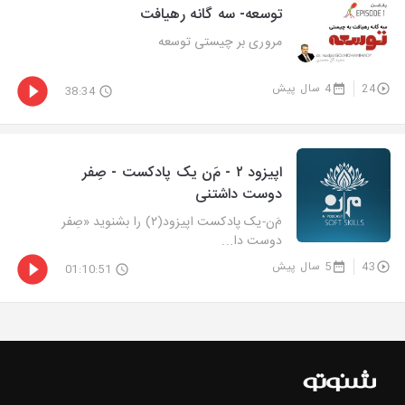
توسعه- سه گانه رهیافت
مروری بر چیستی توسعه
24
4 سال پیش
38:34
اپیزود ۲ - مَ‌ن یک پادکست - صِفر
دوست داشتنی
مَ‌ن-یک پادکست اپیزود(۲) را بشنوید «صِفر
دوست دا...
43
5 سال پیش
01:10:51