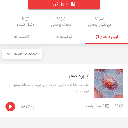
دنبال کن
5
62
62
میانگین پخش
تعداد پخش
دنبال کننده
اپیزود ها (1)
توضیحات
کامنت ها
جدید به قدیم
اپیزود صفر
مطالب جذاب دنیای سرطان و درمان سرطانروشهای
درمان س...
62
2 سال پیش
00:33