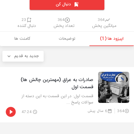
دنبال کن
23
364
364
میانگین پخش
تعداد پخش
دنبال کننده
اپیزود ها (1)
توضیحات
کامنت ها
جدید به قدیم
صادرات به عراق (مهمترین چالش ها)
قسمت اول
قسمت اول: در این قسمت به این دسته از
سوالات پاسخ ...
364
6 سال پیش
47:24