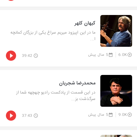
کیهان کلهر
ما در این اپیزود میریم سراغ یکی از بزرگان کمانچه
ا...
6.0K
5 سال پیش
39:42
محمدرضا شجریان
در این قسمت از پادکست رادیو چهچهه شما از
سرگذشت بز...
9.0K
5 سال پیش
37:43