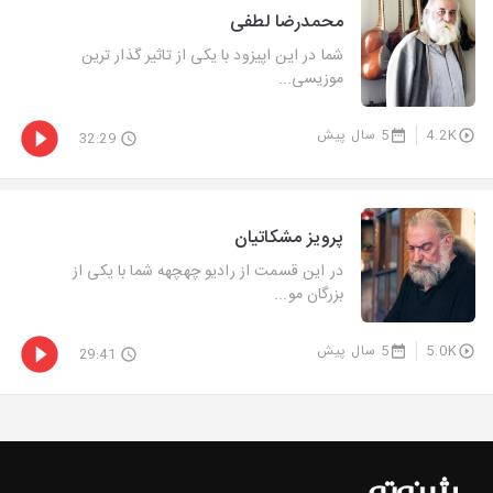
محمدرضا لطفی
شما در این اپیزود با یکی از تاثیر گذار ترین
موزیسی...
4.2K
5 سال پیش
32:29
پرویز مشکاتیان
در این قسمت از رادیو چهچهه شما با یکی از
بزرگان مو...
5.0K
5 سال پیش
29:41