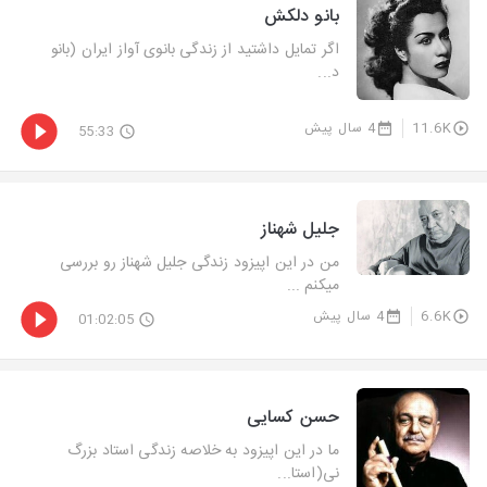
بانو دلکش
اگر تمایل داشتید از زندگی بانوی آواز ایران (بانو
د...
11.6K
4 سال پیش
55:33
جلیل شهناز
من در این اپیزود زندگی جلیل شهناز رو بررسی
میکنم ...
6.6K
4 سال پیش
01:02:05
حسن کسایی
ما در این اپیزود به خلاصه زندگی استاد بزرگ
نی(استا...