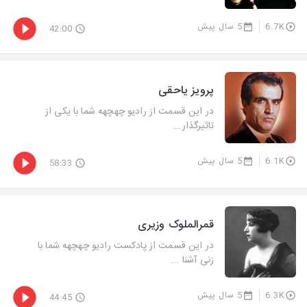
6.7K
5 سال پیش
42:00
پرویز یاحقی
در این قسمت از رادیو چهچهه شما با یکی از
تاثیرگذار...
6.1K
5 سال پیش
58:33
قمرالملوک وزیری
در این قسمت از پادکست رادیو چهچهه شما با
زنی آشنا ...
6.3K
5 سال پیش
44:45