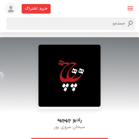
خرید اشتراک
رادیو چهچهه
سبحان سروی پور