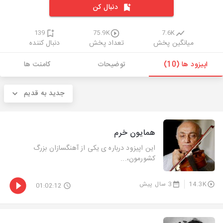
دنبال کن
139
75.9K
7.6K
میانگین پخش
تعداد پخش
دنبال کننده
اپیزود ها (10)
توضیحات
کامنت ها
جدید به قدیم
همایون خرم
این اپیزود درباره ی یکی از آهنگسازان بزرگ
کشورمون،...
14.3K
3 سال پیش
01:02:12