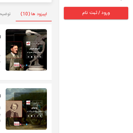
ورود / ثبت نام
اپیزود ها (10)
توضیح
ا
ا
د
ا
ا
ب
ن