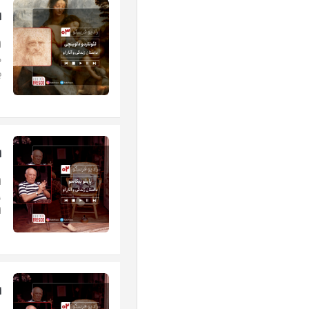
ا
م
ب
ا
اپ
ا