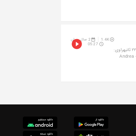
1.4K
2 سال پیش
05:27
اپیزود صفر: اینجا کجاست؟ ما کی هستیم؟ چرا اینجاییم؟زمان اپیزود: ۵ دقیقه و ۲۲ ثانیهراوی:
خانم میمنویسنده: فالن رضائیتدوین: هنرگردموسیقی‌های استفاده‌شده در اپیزود:1- Andrea