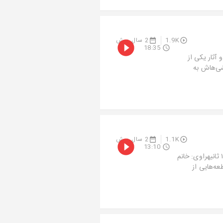
1.9K
2 سال پیش
18:35
 آثار یکی از
شی‌هاش به
1.1K
2 سال پیش
13:10
اپیزود سوم: زندگی و آثار لئوناردو داوینچی / بخش دومزمان اپیزود: ۱۳ دقیقه و ۱۱ ثانیهراوی: خانم
عه‌هایی از