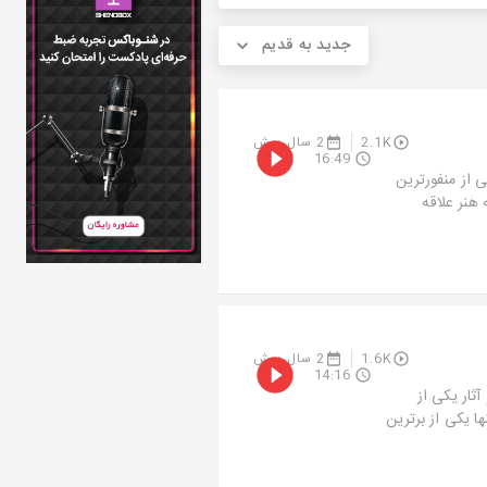
جدید به قدیم
2.1K
2 سال پیش
16:49
 از منفورترین
ان کودکی به هنر علاقه
1.6K
2 سال پیش
14:16
آثار یکی از
ا یکی از برترین