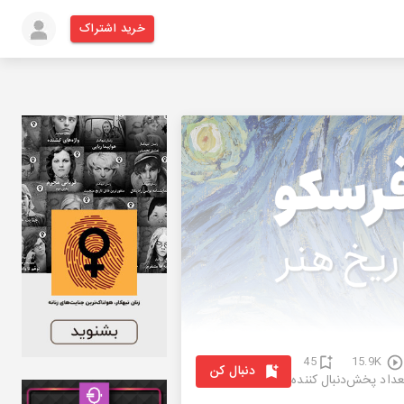
خرید اشتراک
45
15.9K
دنبال کن
عداد پخش
دنبال کننده