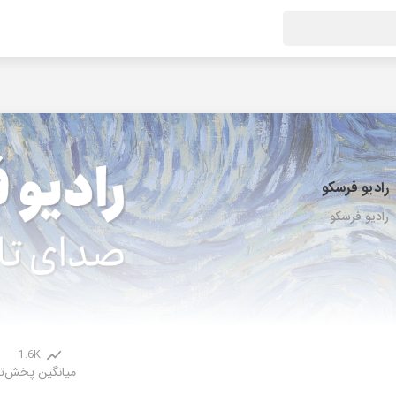
رادیو فرسکو
رادیو فرسکو
1.6K
میانگین پخش
ت