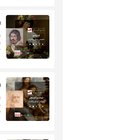
ا
ا
پ
«
ا
م
ب