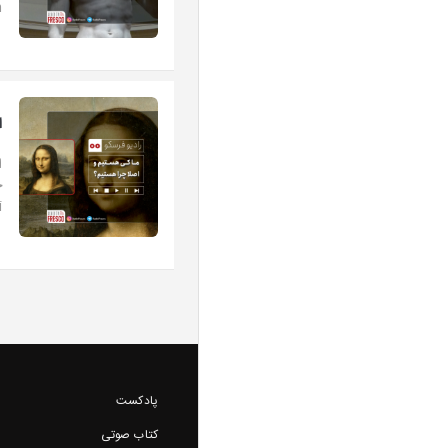
mn
ا
.
پادکست
کتاب صوتی