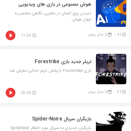
هوش مصنوعی در بازی های ویدیویی
دمیدن روح انسان در ماشین؛ نگاهی مختصر به
جهان هوش ...
41
2 سال پیش
11:36
تریلر جدید بازی Forestrike
بازی Forestrike با پخش تریلر جذابی معرفی شد
31
2 سال پیش
02:08
بازیگران سریال Spider-Noire
بازیگران جدیدی به سریال مورد انتظار SpideNoir