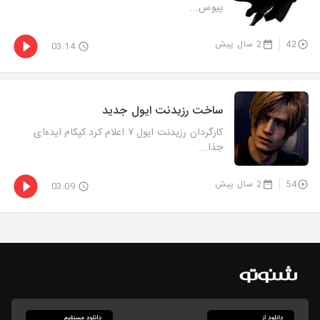
پیوس...
42
2 سال پیش
03:14
ساخت رزیدنت ایول جدید
کارگردان رزیدنت ایول ۷ اعلام کرد کپکام ایده‌ای
جذا...
54
2 سال پیش
03:09