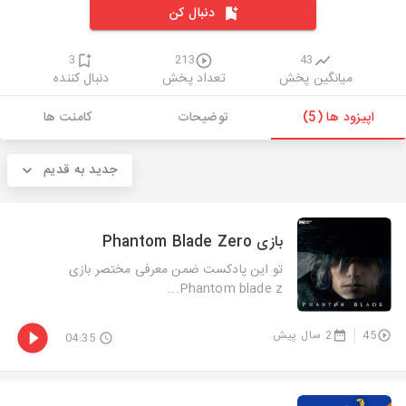
دنبال کن
3
213
43
میانگین پخش
تعداد پخش
دنبال کننده
اپیزود ها (5)
توضیحات
کامنت ها
جدید به قدیم
بازی Phantom Blade Zero
تو این پادکست ضمن معرفی مختصر بازی
Phantom blade z...
45
2 سال پیش
04:35