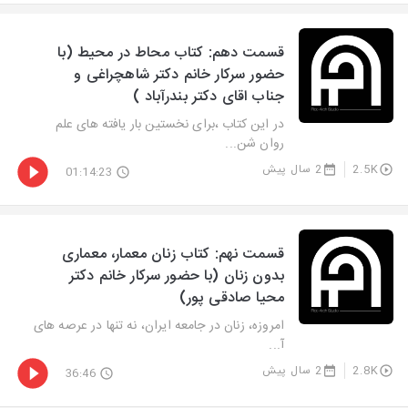
قسمت دهم: کتاب محاط در محیط (با
حضور سرکار خانم دکتر شاهچراغی و
جناب اقای دکتر بندرآباد )
در این کتاب ،برای نخستین بار یافته های علم
روان شن...
2.5K
2 سال پیش
01:14:23
قسمت نهم: کتاب زنان معمار، معماری
بدون زنان (با حضور سرکار خانم دکتر
محیا صادقی پور)
امروزه، زنان در جامعه ایران، نه تنها در عرصه های
آ...
2.8K
2 سال پیش
36:46