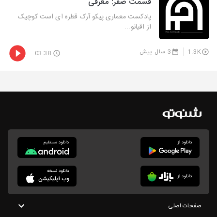
قسمت صفر: معرفی
پادکست معماری پیکو آرک قطره ای است کوچیک
از اقیانو...
1.3K
3 سال پیش
03:38
صفحات اصلی