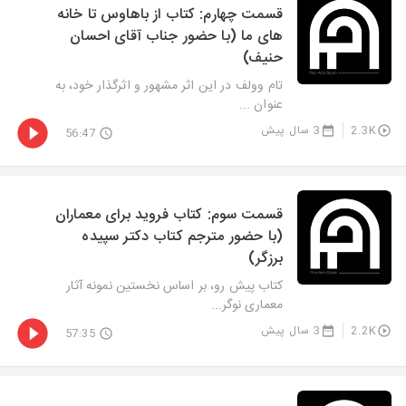
قسمت چهارم: کتاب از باهاوس تا خانه
های ما (با حضور جناب آقای احسان
حنیف)
تام وولف در این اثر مشهور و اثرگذار خود، به
عنوان ...
2.3K
3 سال پیش
56:47
قسمت سوم: کتاب فروید برای معماران
(با حضور مترجم کتاب دکتر سپیده
برزگر)
کتاب پیش رو، بر اساس نخستین نمونه آثار
معماری نوگر...
2.2K
3 سال پیش
57:35