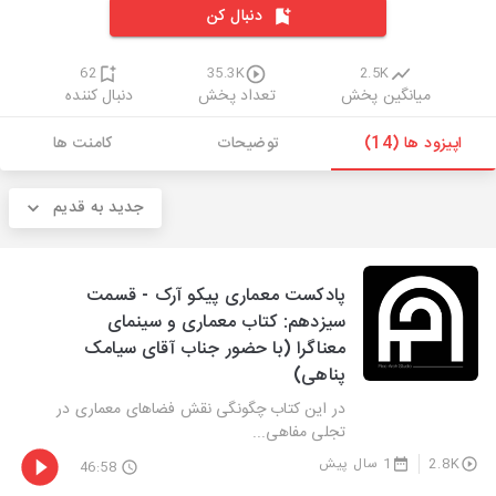
دنبال کن
62
35.3K
2.5K
میانگین پخش
تعداد پخش
دنبال کننده
اپیزود ها (14)
توضیحات
کامنت ها
جدید به قدیم
پادکست معماری پیکو آرک - قسمت
سیزدهم: کتاب معماری و سینمای
معناگرا (با حضور جناب آقای سیامک
پناهی)
در این کتاب چگونگی نقش فضاهای معماری در
تجلی مفاهی...
2.8K
1 سال پیش
46:58