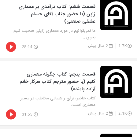
قسمت ششم: کتاب درآمدی بر معماری
ژاپن (با حضور جناب آقای حسام
عشقی صنعتی)
ما نمی‌توانیم در مورد معماری ژاپنی صحبت کنیم
بدون ...
1.7K
2 سال پیش
28:14
قسمت پنجم: کتاب چگونه معماری
کنیم (با حضور مترجم کتاب سرکار خانم
آزاده پاینده)
کتاب حاضر، برای راهنمایی مخاطب در مسیر
معماری است،...
2.1K
2 سال پیش
31:55