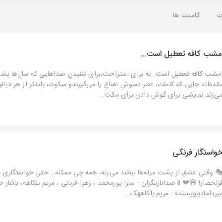
کامنت ها
ت
امشب کافه تعطیل است..
 تعطیل است…نه برای استراحت،برای شنیدنِ صداهایی که سال‌ها پشت میزها ج
د.جایی که کلمات، عطر دمنوش نعناع را می‌گیرندو سکوت، بلندتر از هر دیالوگی حر
می‌زند.نمایشی برای گوش دادن،برای مکث..
خواستگار فرنگ
 عشق از پشت میله‌ها لبخند می‌زنه، همه چی ممکنه… حتی خواستگاری آنلاین ا
📱صدابازیگران : سارا پورمحمد ، زهرا قربانی ، مریم بلکاهه، یاشار طاهری ، هات
میردامادینویسنده : مریم بلکاههک..