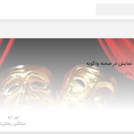
نمایش در صحنه واگویه
واگویه
67
میانگین پخش
ت