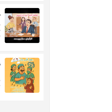
م
م
ر
ن
ر
،