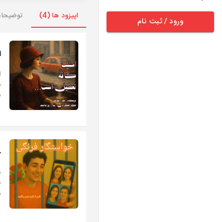
اپیزود ها (4)
توضیحا
ورود / ثبت نام
ا
ا
م
م
خ
ق
م