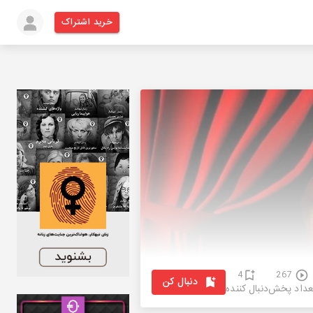
خرید اشتراک
4
267
دنبال کن
عداد پخش
دنبال کننده