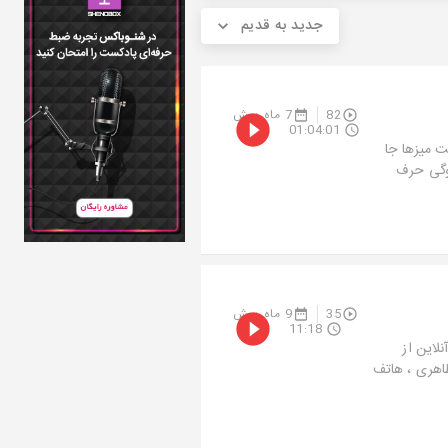
جدید به قدیم
7 ماه پیش
82
01:04:01
امشب کافه
مانده‌ان
9 ماه پیش
35
11:18
🎭 وقتی
قزلحصار! 😅