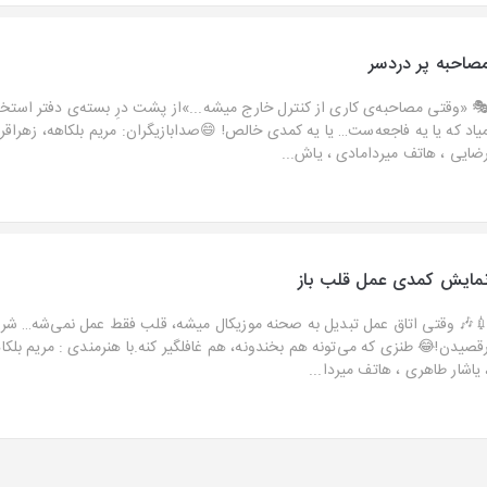
صاحبه پر دردسر
 «وقتی مصاحبه‌ی کاری از کنترل خارج میشه...»از پشت درِ بسته‌ی دفتر استخ
یاد که یا یه فاجعه‌ست… یا یه کمدی خالص! 😄صدابازیگران: مریم بلکاهه، زهراقرب
ضایی ، هاتف میردامادی ، یاش...
مایش کمدی عمل قلب باز
🎶 وقتی اتاق عمل تبدیل به صحنه موزیکال میشه، قلب فقط عمل نمی‌شه… شرو
قصیدن!😂 طنزی که می‌تونه هم بخندونه، هم غافلگیر کنه.با هنرمندی : مریم بلکاهه
 یاشار طاهری ، هاتف میردا...