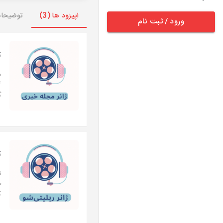
وضیحات
اپیزود ها (3)
ورود / ثبت نام
ی

.
و
ر
ت
.