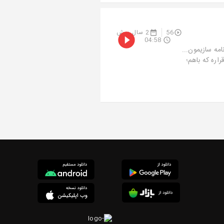
56
2 سال پیش
04:58
مه سازیمون...
اره که باهم؛