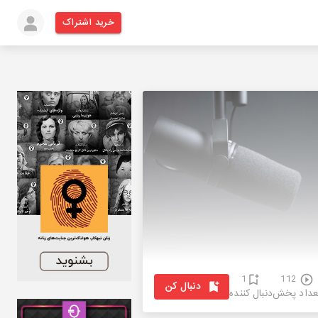
خرید اشتراک
1
112
دنبال کن
عداد پخش
دنبال کننده