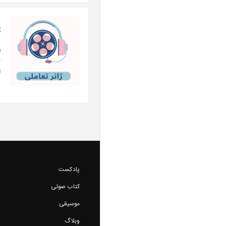
ژ
ب
ت
پادکست
کتاب صوتی
موسیقی
وبلاگ