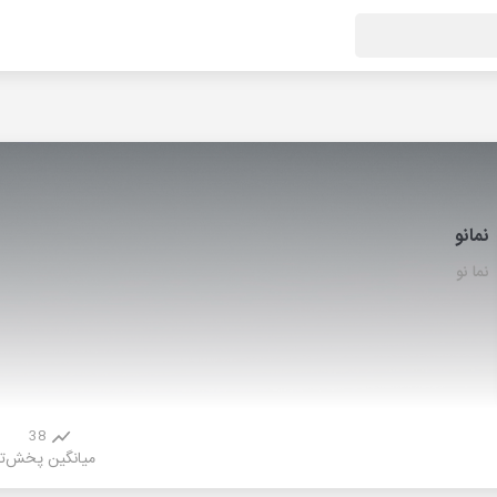
نمانو
نما نو
38
میانگین پخش
ت