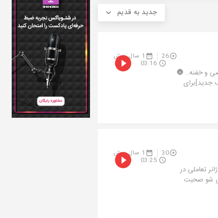
جدید به قدیم
26
1 سال پیش
03:16
صی و خفنه.. 🌚
ف جدید]برای
30
1 سال پیش
03:25
نر تعاملی در
لیتی شو صحبت