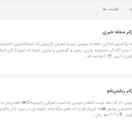
کامنت ها
ت
ژانر مجله خبر
ا؛این دفعه با سومین پُستِ معرفی ژانرمون که انصافااخیلیی اختصاصی و خفنه.. 
 دستتونه بزارین زمین و گوشِتون و بیارین اینجا که امروز؛[ کلی حرف جدید]برای
گفتن داریم..😎🎈خلاصه که ..
ژانر ریلیتی‌ش
باشه نوبت انتشار دومین پادکست معرفی ژانرمونه😍❤️دفعه پیش؛با ژانر تعاملی د
م 👥اما این‌بار؛قراره که باهم دیگه چند دقیقه ای در مورد ژانر رِئالیتی شو صحب
کنیم.. 🎙🌙°•°اصلا رئال..