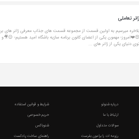
انر تعاملی
لاخره میرسیم به اولین قسمت از مجموعه قسمت های جذابِ معرفی ژانر های برنا
❤️امروز؛ مهمون یکی از اعضای کانون برنامه سازیه باشگاه امید هستیم؛ 😌🎥و قر
وی دنیای یکی از ژانر های ...
درباره شنوتو
شرایط و قوانین استفاده
ارتباط با ما
حریم خصوصی
سوالات متداول
شنوباکس
رزومه ات را برامون بفرست
راهنمای ساخت پادکست