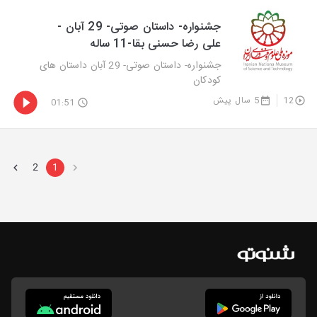
جشنواره- داستان صوتی- 29 آبان -
علی رضا حسنی بقا-11 ساله
جشنواره- داستان صوتی- 29 آبان داستان های
کودکان
12
5 سال پیش
01:51
2
1