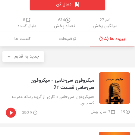
دنبال کن
8
634
27
میانگین پخش
تعداد پخش
دنبال کننده
اپیزود ها (24)
توضیحات
کامنت ها
جدید به قدیم
میکروفون سی‌حامی - میکروفون
سی‌حامی قسمت 2۲
«میکروفون سی‌حامی» کاری از گروه رسانه مدرسه
کسب‌و‌...
19
7 سال پیش
03:29