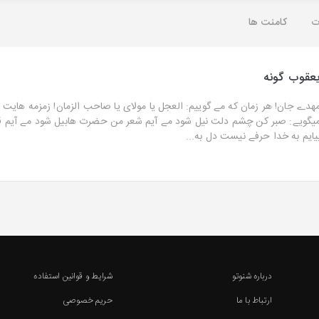
ت
کامنت ها
عقوب گونه
هدے جان! هر زمان که مے گوییم: العجل یا مولای یا صاحب الزمان! زمزمه هایت 
یگویے: صبر کن چشم دلت نیل شود مے آیم شعر من حضرت هابیل شود مے آیم ق
یایم به خدا حرفے نیست دل به...
درباره شنوتو
شرایط و قوانین استفاده
ارتباط با ما
حریم خصوصی