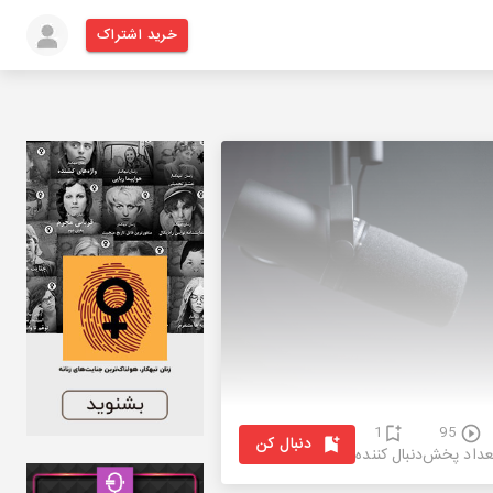
خرید اشتراک
1
95
دنبال کن
عداد پخش
دنبال کننده