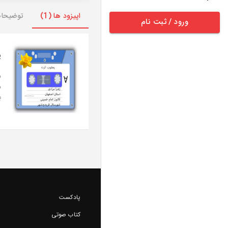
اپیزود ها (1)
توضیحا
ورود / ثبت نام
ی
م
م
ب
پادکست
کتاب صوتی