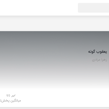
یعقوب گونه
زهرا مرادی
95
میانگین پخش
ت