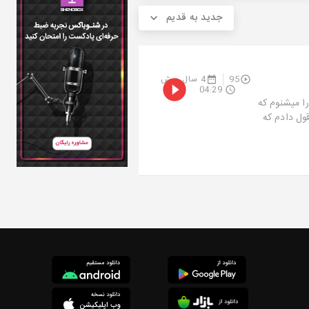
جدید به قدیم
95
4 سال پیش
04:29
را میشنوم که
ول دادم که