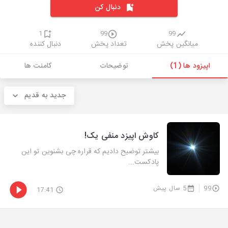
دنبال کن
1
99
99
میانگین پخش
تعداد پخش
دنبال کننده
اپیزود ها (1)
توضیحات
کامنت ها
جدید به قدیم
کاوش اپیزد منفی یک!
بیشتر توضیح دادیم که قراره چی بشنوین تو این
پادکست...
99
5 سال پیش
17:41