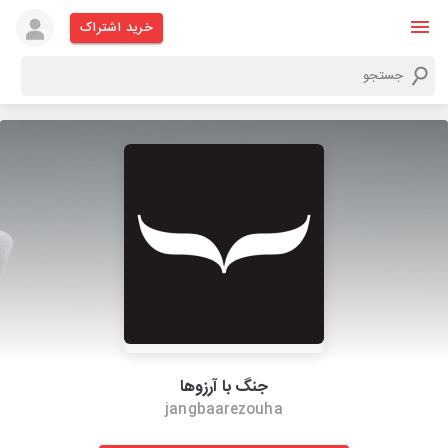
خرید اشتراک
جنگ با آرزوها
jangbaarezouha