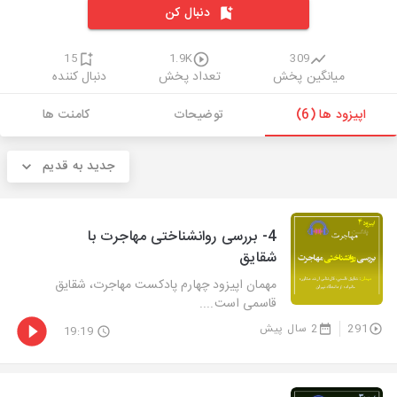
دنبال کن
15
1.9K
309
میانگین پخش
تعداد پخش
دنبال کننده
اپیزود ها (6)
توضیحات
کامنت ها
جدید به قدیم
4- بررسی روانشناختی مهاجرت با
شقایق
مهمان اپیزود چهارم پادکست مهاجرت، شقایق
قاسمی است....
291
2 سال پیش
19:19