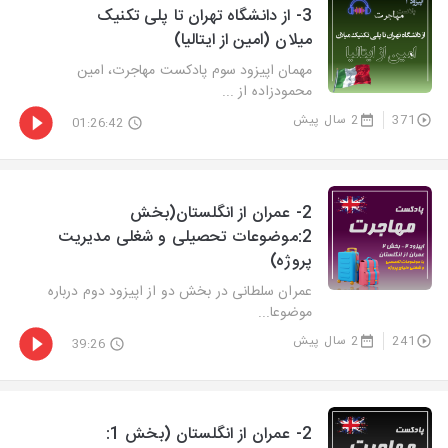
3- از دانشگاه تهران تا پلی تکنیک
میلان (امین از ایتالیا)
مهمان اپیزود سوم پادکست مهاجرت، امین
محمودزاده از ...
371
2 سال پیش
01:26:42
2- عمران از انگلستان(بخش
2:موضوعات تحصیلی و شغلی مدیریت
پروژه)
عمران سلطانی در بخش دو از اپیزود دوم درباره
موضوعا...
241
2 سال پیش
39:26
2- عمران از انگلستان (بخش 1: