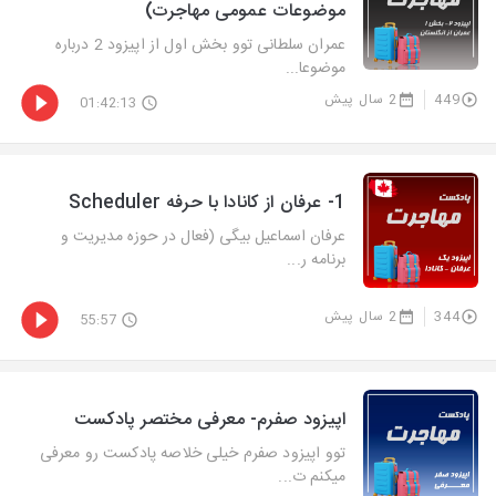
موضوعات عمومی مهاجرت)
عمران سلطانی توو بخش اول از اپیزود 2 درباره
موضوعا...
449
2 سال پیش
01:42:13
1- عرفان از کانادا با حرفه Scheduler
عرفان اسماعیل بیگی (فعال در حوزه مدیریت و
برنامه ر...
344
2 سال پیش
55:57
اپیزود صفرم- معرفی مختصر پادکست
توو اپیزود صفرم خیلی خلاصه پادکست رو معرفی
میکنم ت...