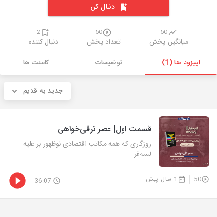
دنبال کن
2
50
50
میانگین پخش
تعداد پخش
دنبال کننده
اپیزود ها (1)
توضیحات
کامنت ها
جدید به قدیم
قسمت اول| عصر ترقی‌خواهی
روزگاری که همه مکاتب اقتصادی نوظهور بر علیه
لسه‌فر...
50
1 سال پیش
36:07