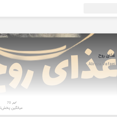
غذای روح
Alireza Vafaei
70
میانگین پخش
ت