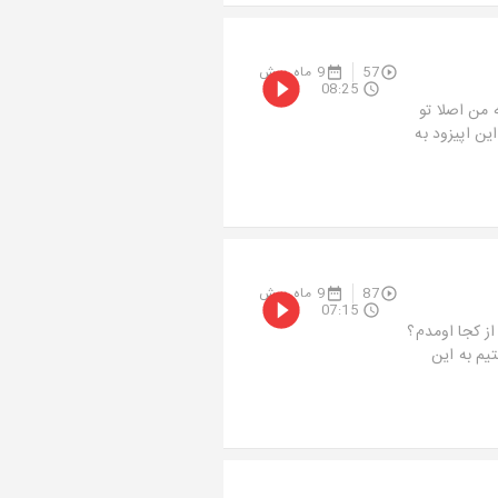
57
9 ماه پیش
08:25
 من اصلا تو
ین اپیزود به
87
9 ماه پیش
07:15
از کجا اومدم؟
یم به این