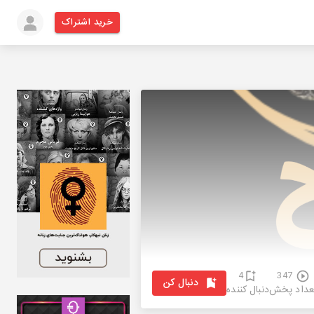
خرید اشتراک
4
347
دنبال کن
عداد پخش
دنبال کننده