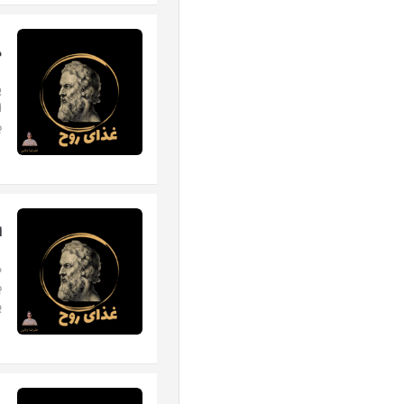
د
ی
ا
ب
ا
م
ب
پ