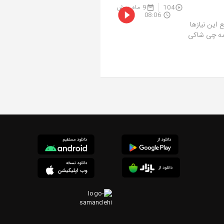
104
9 ماه پیش
08:06
 این نیازها
همه چی شاکی