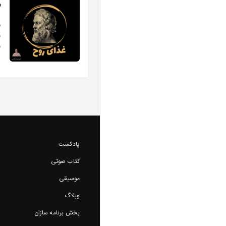
م
د
ه
ه
پادکست
کتاب صوتی
موسیقی
وبلاگ
بخش برنامه سازان