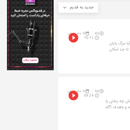
جدید به قدیم
43
9 ماه پیش
10:11
یا مرگ پایان
 تا حد امکان
56
9 ماه پیش
09:24
ن چه زمانی پا
 و باهدف آگاه