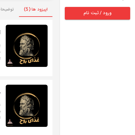
اپیزود ها (5)
توضیحا
ورود / ثبت نام
آ
ی
ر
پ
چ
ق
ب
ت