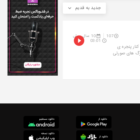
جدید به قدیم
107
10 سال پیش
03:01
نار پنجره ی
 برگ های صورتی