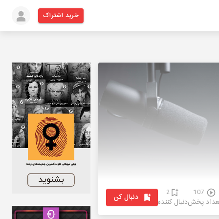
خرید اشتراک
2
107
دنبال کن
عداد پخش
دنبال کننده