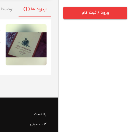
اپیزود ها (1)
توضیحا
ورود / ثبت نام
ک
آ
ا
ا
پادکست
کتاب صوتی