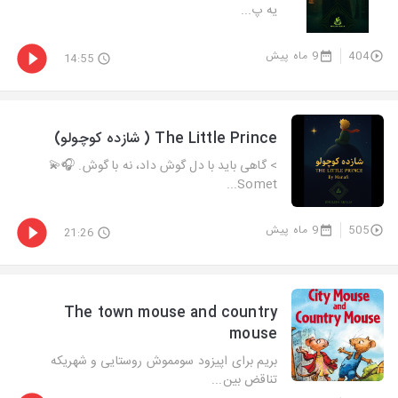
یه پ...
404
9 ماه پیش
14:55
The Little Prince ( شازده کوچولو)
> گاهی باید با دل گوش داد، نه با گوش. 🎧💫
Somet...
505
9 ماه پیش
21:26
The town mouse and country
mouse
بریم برای اپیزود سومموش روستایی و شهریکه
تناقض بین...