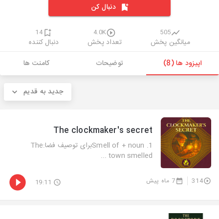
دنبال کن
14
4.0K
505
میانگین پخش
تعداد پخش
دنبال کننده
اپیزود ها (8)
توضیحات
کامنت ها
جدید به قدیم
The clockmaker's secret
1. Smell of + nounبرای توصیف فضا:The
town smelled ...
314
7 ماه پیش
19:11