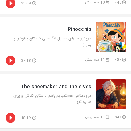
445
10 ماه پیش
25:09
Pinocchio
درودبریم برای تحلیل انگلیسی داستان پینوکیو و
پدر ژ...
487
11 ماه پیش
37:18
The shoemaker and the elves
درودمنافی هستمبریم باهم داستان کفاش و پری
ها رو تج...
847
11 ماه پیش
18:19