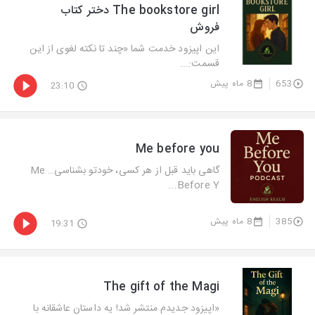
The bookstore girl دختر کتاب
فروش
این اپیزود خدمت شما «چند تا نکته لغوی از این
قسمت:...
653
8 ماه پیش
23:10
Me before you
گاهی باید قبل از هر کسی، خودتو بشناسی… Me
Before Y...
385
8 ماه پیش
19:31
The gift of the Magi
«اپیزود جدیدم منتشر شد! یه داستان عاشقانه با