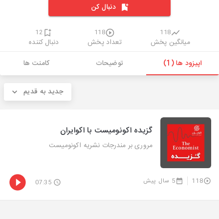
دنبال کن
12
118
118
میانگین پخش
تعداد پخش
دنبال کننده
اپیزود ها (1)
توضیحات
کامنت ها
جدید به قدیم
گزیده اکونومیست با اکوایران
مروری بر مندرجات نشریه اکونومیست
118
5 سال پیش
07:35