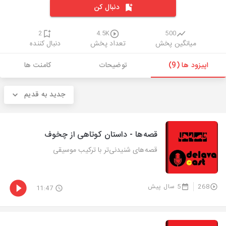
دنبال کن
2
4.5K
500
میانگین پخش
تعداد پخش
دنبال کننده
اپیزود ها (9)
توضیحات
کامنت ها
جدید به قدیم
قصه‌ها - داستان کوتاهی از چخوف
قصه‌های شنیدنی‌تر با ترکیب موسیقی
268
5 سال پیش
11:47