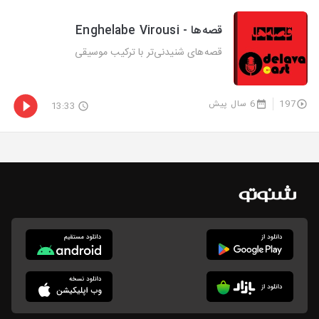
قصه‌ها - Enghelabe Virousi
قصه‌های شنیدنی‌تر با ترکیب موسیقی
197
6 سال پیش
13:33