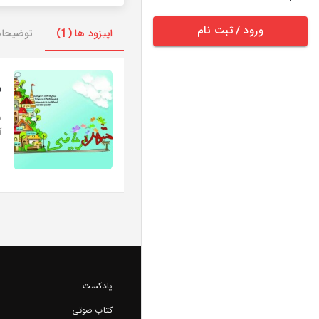
ورود / ثبت نام
اپیزود ها (1)
توضیحا
ش
ش
آ
پادکست
کتاب صوتی