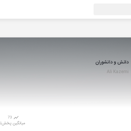
دانش و دانشوران
Ali Kazemi
73
میانگین پخش
ت