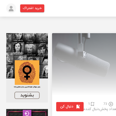
خرید اشتراک
1
73
دنبال کن
عداد پخش
دنبال کننده