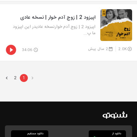
اپیزود 2 | زوج آدم خوار | نسخه عادی
اپیزود 2 | زوج آدم خوارنسخه عادیدر این اپیزود
ما پ...
2.0K
2 سال پیش
34:06
2
1