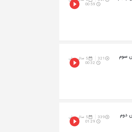
00:59
ش سوم
321
5 سال پیش
00:32
ش دوم
339
5 سال پیش
01:29