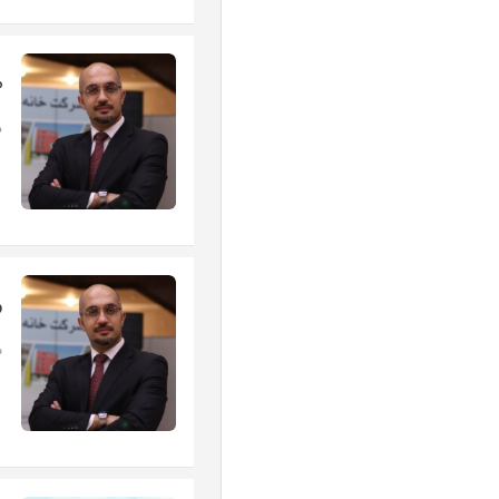
م
د
ر
م