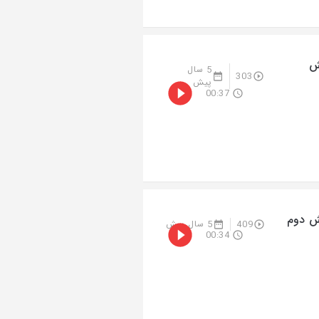
ش
5 سال
303
پیش
00:37
ش دوم
409
5 سال پیش
00:34