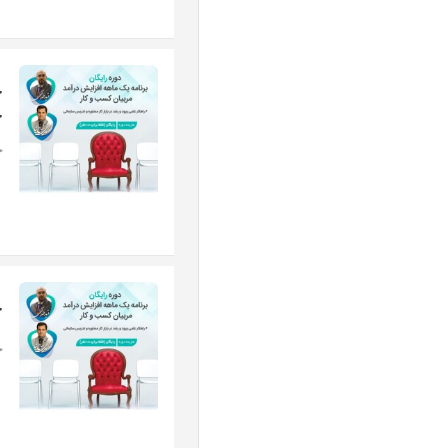
ج
چ
ج
ج
ج