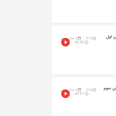
 اول
315
5 سال پیش
00:58
خش سوم
310
5 سال پیش
00:41