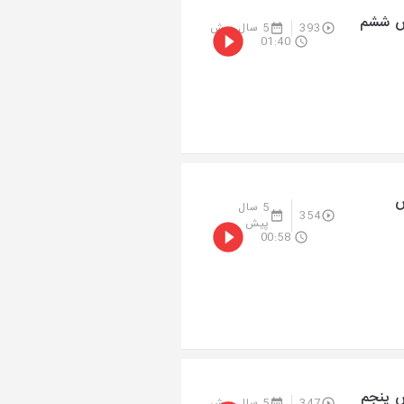
خش ششم
393
5 سال پیش
01:40
ش
5 سال
354
پیش
00:58
ش پنجم
347
5 سال پیش