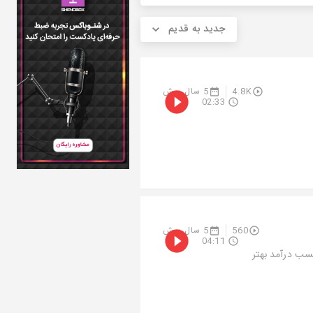
جدید به قدیم
4.8K
5 سال پیش
02:33
560
5 سال پیش
04:11
کسب درآمد بهتر