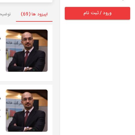
ورود / ثبت نام
اپیزود ها (69)
توضیح
ر
ش
ر
د
د