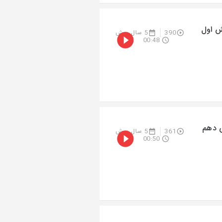
ش اول
390
5 سال پیش
00:48
ش دهم
361
5 سال پیش
00:50