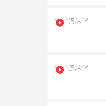
502
5 سال پیش
01:29
..
472
5 سال پیش
02:41