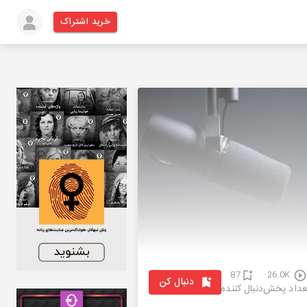
خرید اشتراک
87
26.0K
دنبال کن
عداد پخش
دنبال کننده