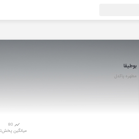
بوطیقا
مطهره پاکدل
80
میانگین پخش
ت