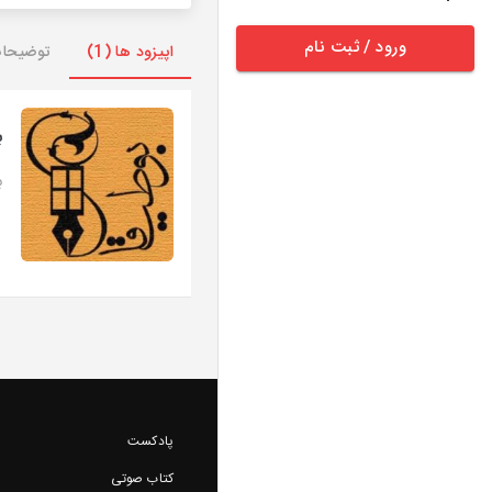
ورود / ثبت نام
اپیزود ها (1)
توضیحا
ب
ب
پادکست
کتاب صوتی