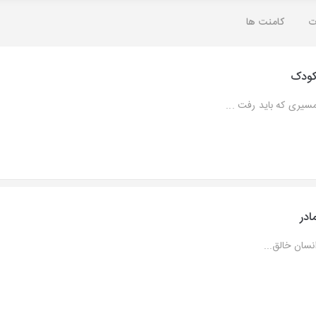
ت
کامنت ها
ودک
سیری که باید رفت ...
ادر
نسان خالق...