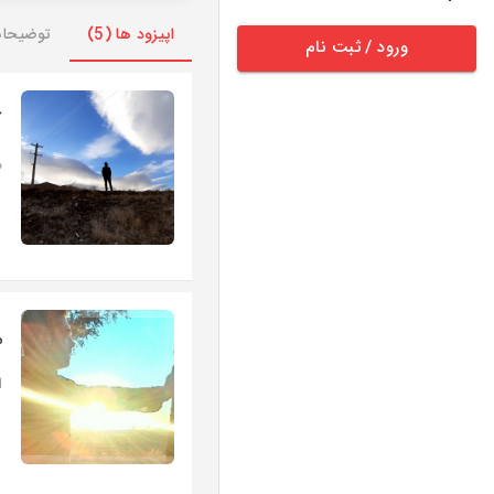
اپیزود ها (5)
توضیحا
ورود / ثبت نام
ک
م
م
ا