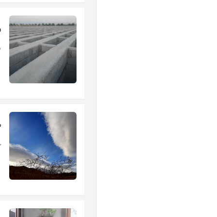
ر
د
م
خ