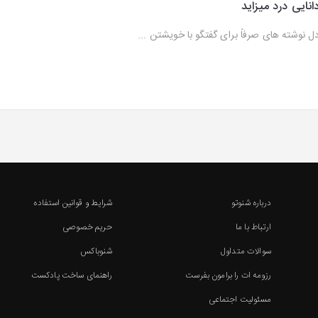
انایی درد میزاید
ل نوشته های صرفاً برای گفتگو با خویشتن ...
درباره شنوتو
شرایط و قوانین استفاده
ارتباط با ما
حریم خصوصی
سوالات متداول
شنوباکس
رزومه ات را برامون بفرست
راهنمای ساخت پادکست
مسئولیت اجتماعی