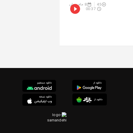
45
8 ماه پیش
00:37