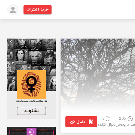
خرید اشتراک
3
205
دنبال کن
عداد پخش
دنبال کننده