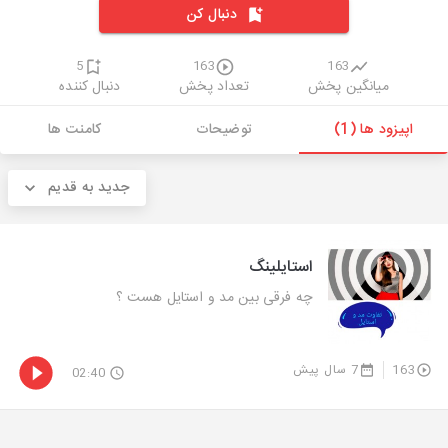
دنبال کن
5
163
163
میانگین پخش
تعداد پخش
دنبال کننده
اپیزود ها (1)
توضیحات
کامنت ها
جدید به قدیم
استایلینگ
چه فرقی بین مد و استایل هست ؟
163
7 سال پیش
02:40