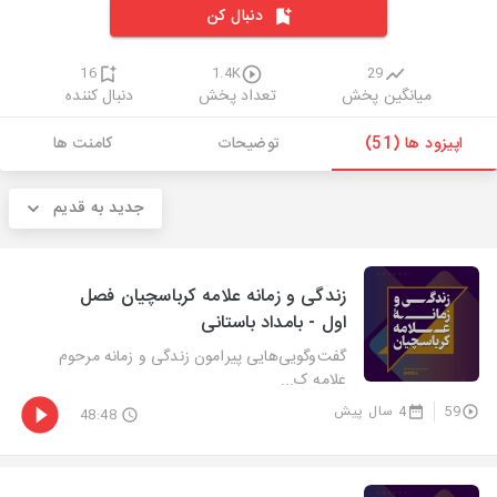
دنبال کن
16
1.4K
29
میانگین پخش
تعداد پخش
دنبال کننده
اپیزود ها (51)
توضیحات
کامنت ها
جدید به قدیم
زندگی و زمانه علامه کرباسچیان فصل
اول - بامداد باستانی
گفت‌وگویی‌هایی پیرامون زندگی و زمانه مرحوم
علامه ک...
59
4 سال پیش
48:48