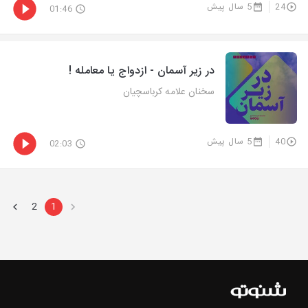
24
5 سال پیش
01:46
در زیر آسمان - ازدواج یا معامله !
سخنان علامه کرباسچیان
40
5 سال پیش
02:03
2
1