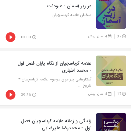
در زیر آسمان - عبودیّت
سخنان علامه کرباسچیان
37
4 سال پیش
03:00
علامه کرباسچیان از نگاه یاران فصل اول
- محمد اطهاری
گفتارهایی پیرامون مرحوم علامه کرباسچیان *
تاریخ ...
17
4 سال پیش
39:26
زندگی و زمانه علامه کرباسچیان فصل
اول - محمدرضا علیرضایی