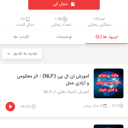
دنبال کن
62
1.8K
293
میانگین پخش
تعداد پخش
دنبال کننده
اپیزود ها (6)
توضیحات
کامنت ها
جدید به قدیم
آموزش ان ال پی (NLP) - اثر معکوس
و آزادی عمل
آموزش تکنیک هایی از NLP
237
6 سال پیش
05:50